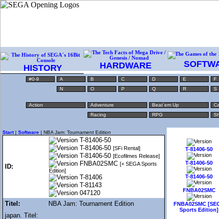
SOFTW
HARDWARE
HISTORY
#0-9
A
B
C
D
E
F
N
O
P
Q
R
S
Action
Adventure
Beat´em Up
Ca
Racing
RPG
Sh
Start
|
Software
| NBA Jam: Tournament Edition
T-81406-50
T-81406-50
[SFi Rental]
T-81406-50
T-81406-50
[Ecofilmes Release]
FNBA02SMC
T-81406-50
[+ SEGA Sports
ID:
Edition]
T-81406
T-81406-50
T-81143
FNBA02SMC
047120
Titel:
NBA Jam: Tournament Edition
FNBA02SMC [SE
Sports Edition]
japan. Titel: