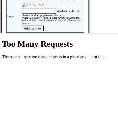
Wiederhole die im
oberen Bild angegebenen Zeichen.
Code:
ACHTUNG: Kopiere deine Eingaben vor dem Absenden,
da diese bei falscher Eingabe des Codes nicht übernommen
werden.
SEGA™ and Mega Drive™/SEGA Genesis™/SE
This website is non-profit and
Daten