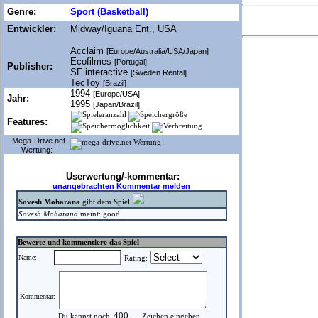
Genre:
Sport (Basketball)
Entwickler:
Midway/Iguana Ent., USA
Acclaim
[Europe/Australia/USA/Japan]
Ecofilmes
[Portugal]
Publisher:
SF interactive
[Sweden Rental]
TecToy
[Brazil]
1994
[Europe/USA]
Jahr:
1995
[Japan/Brazil]
Features:
Mega-Drive.net
Wertung:
Userwertung/-kommentar:
unangebrachten Kommentar melden
Sovesh Moharana
gibt dem Spiel
Sovesh Moharana
meint: good
Bewerte und kommentiere das Spiel
Name:
Rating:
Kommentar:
Du kannst noch
Zeichen eingeben