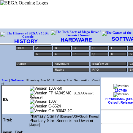
SOFTW
HARDWARE
HISTORY
#0-9
A
B
C
D
E
F
N
O
P
Q
R
S
Action
Adventure
Beat´em Up
Ca
Racing
RPG
Sh
Start
|
Software
| Phantasy Star IV | Phantasy Star: Sennenki no Owari
ni
1307-50
1307-50
FPHA04SMC
[SEGA Ozisoft
Release]
FPHA04SMC [SE
ID:
1307
Ozisoft Release
G-5524
GM 93042 JG
Phantasy Star IV
[Europe/USA/South Korea]
Titel:
Phantasy Star: Sennenki no Owari ni
[Japan]
japan. Titel: