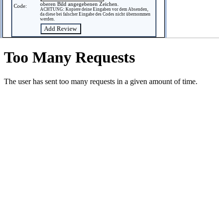
oberen Bild angegebenen Zeichen.
Code:
ACHTUNG: Kopiere deine Eingaben vor dem Absenden,
da diese bei falscher Eingabe des Codes nicht übernommen
werden.
SEGA™ and Mega Drive™/SEGA Genesis™/SE
This website is non-profit and
Daten