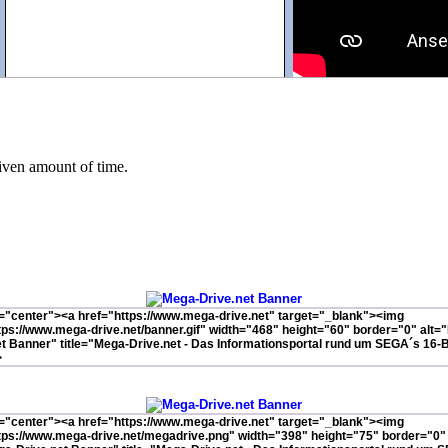
 and Mega Drive™/SEGA Genesis™/SEGA Nomad™ are registered trademarks of SEGA Corpo
This website is non-profit and in no way part of or affiliated with the Company
Link Us!
Mega-Drive.net Banner - GIF - 16kb - 468*60
Mega-Drive.net Banner 2 - PNG - 18kb - 398*75